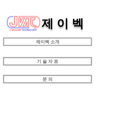
제 이 벡
제이벡 소개
기 술 자 료
문 의