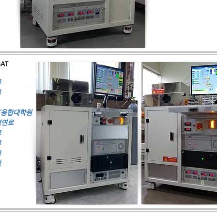
8AT
교
교
T
융합대학원
력연료
교
교
교
교