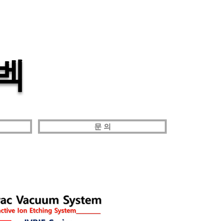
 벡
문 의