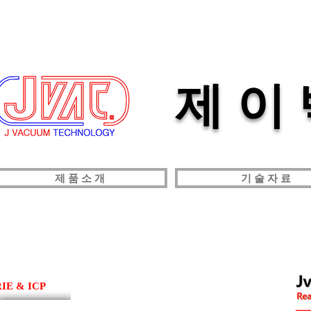
제 이
제 품 소 개
기 술 자 료
RIE & ICP