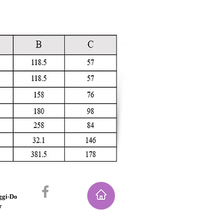
nggi-Do
r