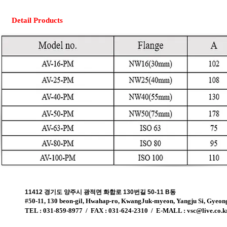
Detail Products
11412 경기도 양주시 광적면 화합로 130번길 50-11 B동
#50-11, 130 beon-gil, Hwahap-ro, KwangJuk-myeon, Yangju Si, Gyeo
TEL : 031-859-8977 / FAX : 031-624-2310 / E-MALL :
vsc@live.co.k