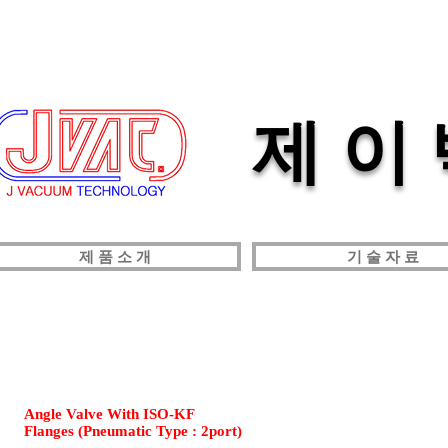
제 이
제 품 소 개
기 술 자 료
Angle Valve With ISO-KF
Flanges (Pneumatic Type : 2port)