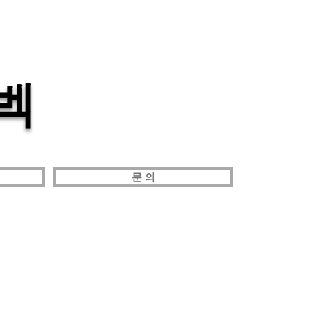
 벡
문 의